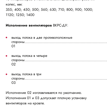
колес, мм:
355; 400; 450; 500; 560; 630; 710; 800; 900; 1000;
1120; 1250; 1400
Исполнение вентиляторов
ВКРС-ДУ:
выход потока в две противоположные
стороны................................................................
01
выход потока в четыре
стороны..................................................................
02
выход потока в три
стороны...................................................................
03
Исполнение 02 изготавливается по умолчанию.
Исполнения 01 и 03 допускает плотную установку
вентиляторов на кровле.