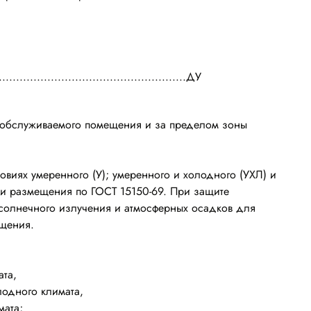
.....................................................ДУ
 обслуживаемого помещения и за пределом зоны
ловиях умеренного (У); умеренного и холодного (УХЛ) и
ории размещения по ГОСТ 15150-69. При защите
 солнечного излучения и атмосферных осадков для
ещения.
ата,
лодного климата,
мата;