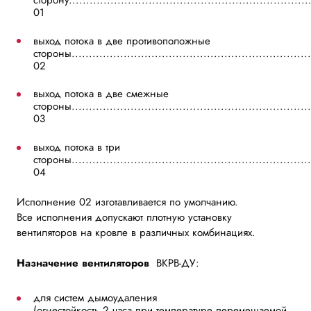
сторону....................................................................
01
выход потока в две противоположные
стороны..................................................................
02
выход потока в две смежные
стороны...................................................................
03
выход потока в три
стороны....................................................................
04
Исполнение 02 изготавливается по умолчанию.
Все исполнения допускают плотную установку
вентиляторов на кровле в различных комбинациях.
Назначение вентиляторов
ВКРВ-ДУ:
для систем дымоудаления
(огнестойкость 2 часа при температуре перемещаемой