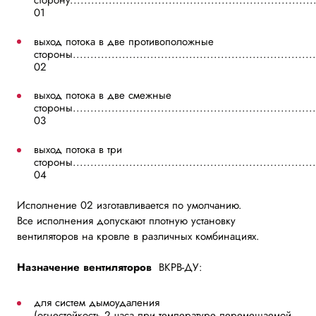
сторону....................................................................
01
выход потока в две противоположные
стороны..................................................................
02
выход потока в две смежные
стороны...................................................................
03
выход потока в три
стороны....................................................................
04
Исполнение 02 изготавливается по умолчанию.
Все исполнения допускают плотную установку
вентиляторов на кровле в различных комбинациях.
Назначение вентиляторов
ВКРВ-ДУ:
для систем дымоудаления
(огнестойкость 2 часа при температуре перемещаемой