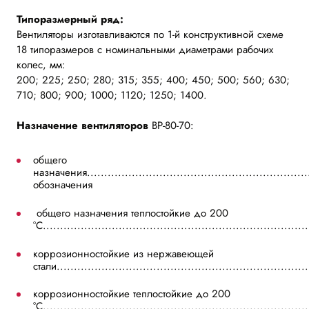
Типоразмерный ряд:
Вентиляторы изготавливаются по 1-й конструктивной схеме
18 типоразмеров с номинальными диаметрами рабочих
колес, мм:
200; 225; 250; 280; 315; 355; 400; 450; 500; 560; 630;
710; 800; 900; 1000; 1120; 1250; 1400.
Назначение вентиляторов
ВР-80-70:
общего
назначения.................................................................
обозначения
общего назначения теплостойкие до 200
°С............................................................................
коррозионностойкие из нержавеющей
стали........................................................................
коррозионностойкие теплостойкие до 200
°С............................................................................