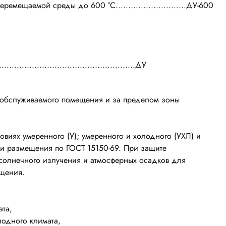
ремещаемой среды до 600 °С............................ДУ-600
.....................................................ДУ
 обслуживаемого помещения и за пределом зоны
ловиях умеренного (У); умеренного и холодного (УХЛ) и
ории размещения по ГОСТ 15150-69. При защите
 солнечного излучения и атмосферных осадков для
ещения.
ата,
лодного климата,