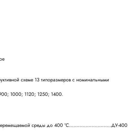
ое
труктивной схеме 13 типоразмеров с номинальными
900; 1000; 1120; 1250; 1400.
ремещаемой среды до 400 °С............................ДУ-400