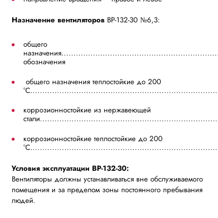
Назначение вентиляторов
ВР-132-30 №6,3:
общего
назначения.................................................................
обозначения
общего назначения теплостойкие до 200
°С............................................................................
коррозионностойкие из нержавеющей
стали........................................................................
коррозионностойкие теплостойкие до 200
°С............................................................................
Условия эксплуатации ВР-132-30:
Вентиляторы должны устанавливаться вне обслуживаемого
помещения и за пределом зоны постоянного пребывания
людей.