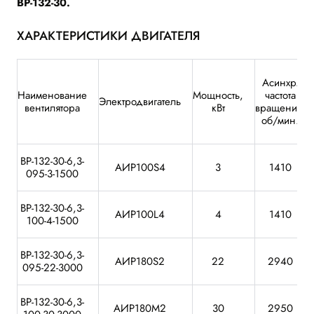
ВР-132-30.
ХАРАКТЕРИСТИКИ ДВИГАТЕЛЯ
Асинхр.
Наименование
Мощность,
частота
Электродвигатель
вентилятора
кВт
вращения,
об/мин.
ВР-132-30-6,3-
АИР100S4
3
1410
095-3-1500
ВР-132-30-6,3-
АИР100L4
4
1410
100-4-1500
ВР-132-30-6,3-
АИР180S2
22
2940
095-22-3000
ВР-132-30-6,3-
АИР180М2
30
2950