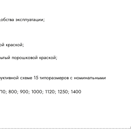
обства эксплуатации;
ой краской;
рытый порошковой краской;
труктивной схеме 15 типоразмеров с номинальными
710; 800; 900; 1000; 1120; 1250; 1400
....................................................................................