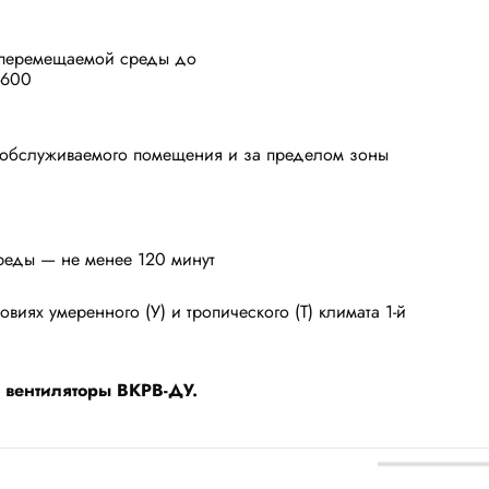
е перемещаемой среды до
ДУ-600
 обслуживаемого помещения и за пределом зоны
реды — не менее 120 минут
овиях умеренного (У) и тропического (Т) климата 1-й
 вентиляторы ВКРВ-ДУ.