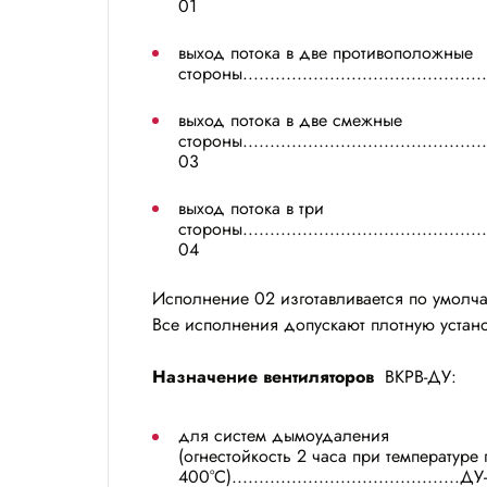
01
выход потока в две противоположные
стороны...........................................
выход потока в две смежные
стороны.............................................
03
выход потока в три
стороны.............................................
04
Исполнение 02 изготавливается по умолч
Все исполнения допускают плотную устано
Назначение вентиляторов
ВКРВ-ДУ:
для систем дымоудаления
(огнестойкость 2 часа при температур
400°С)..........................................