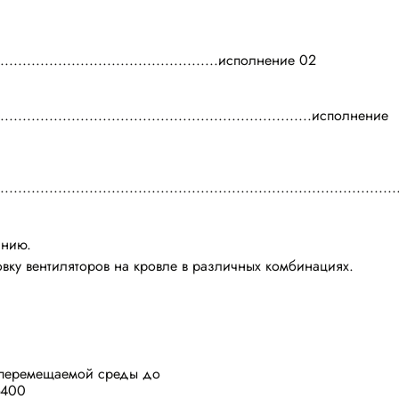
...................................................исполнение 02
......................................................................исполнение
...................................................................................
анию.
вку вентиляторов на кровле в различных комбинациях.
е перемещаемой среды до
ДУ-400